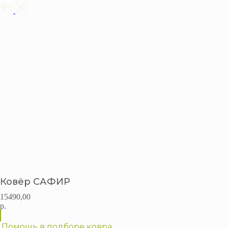
Назад
Ковёр САФИР
15490,00
р.
Помощь в подборе ковра